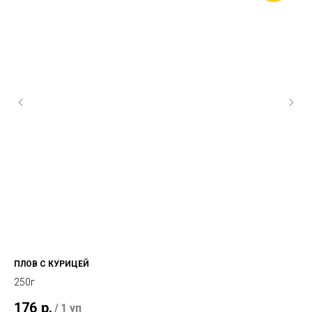
ПЛОВ С КУРИЦЕЙ
ГР
250г
50
176
р.
1
/
1 уп