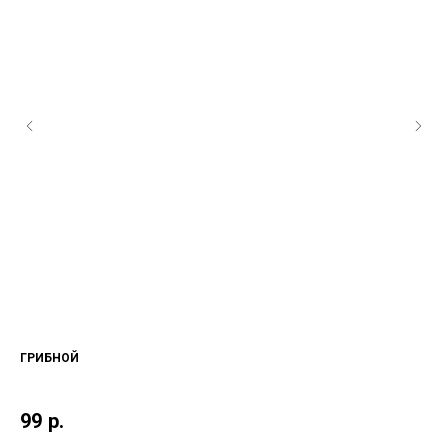
ГРИБНОЙ
ЦЕ
99
р.
2