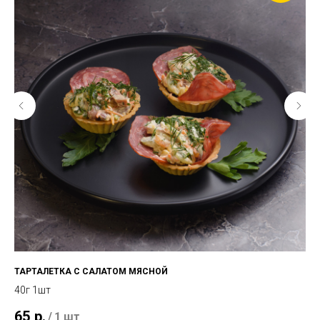
ТАРТАЛЕТКА С САЛАТОМ МЯСНОЙ
КА
40г 1шт
65
р.
8
/
1 шт