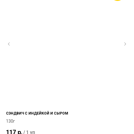
СЭНДВИЧ С ИНДЕЙКОЙ И СЫРОМ
КА
130г
12
117
р.
2
/
1 уп