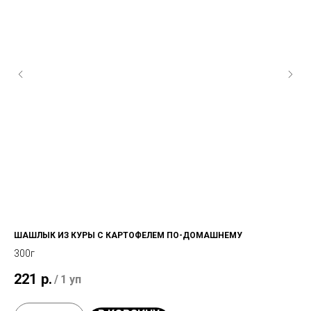
ШАШЛЫК ИЗ КУРЫ С КАРТОФЕЛЕМ ПО-ДОМАШНЕМУ
КА
300г
8
221
р.
/
1 уп