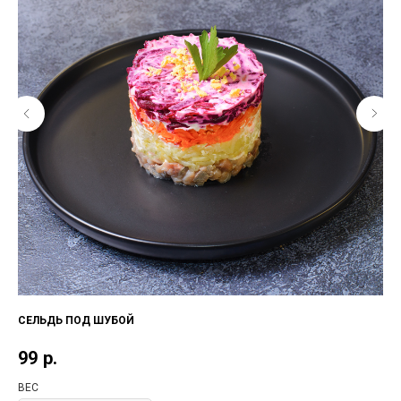
СЕЛЬДЬ ПОД ШУБОЙ
ОН
10
99
р.
1
ВЕС